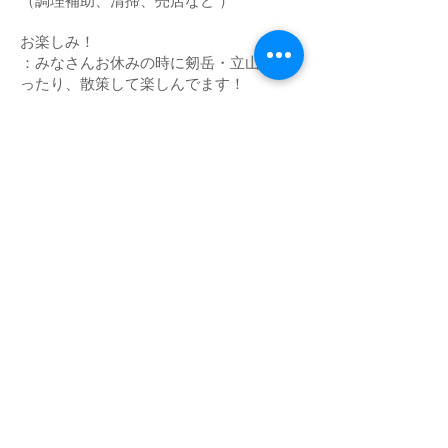
（調理補助、清掃、売店など ）
お楽しみ！
：みなさんお休みの時に剱岳・立山に登
ったり、散策して楽しんでます！
申込み方法
：まずはお電話ください。
０９０－８９６８－５７９９
担当：佐伯友明まで
：履歴書送付先（メールまたは郵送）
E-mail：
kenzanso55@gmail.com
〒930-0214
富山県中新川郡立山町五百石６９−７
佐伯友明あて
copyright​ ⓒ2017KENZANSO