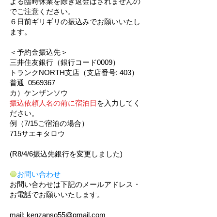
よる臨時休業を除き返金はされませんの
でご注意ください。
６日前ギリギリの振込みでお願いいたし
ます。
＜予約金振込先＞
三井住友銀行（銀行コード0009）
トランクNORTH支店（支店番号: 403）
普通
0569367
カ）ケンザンソウ
振込依頼人名の前に宿泊日
を入力
してく
ださい。
例（7/15ご宿泊の場合）
715サエキタロウ
​(R8/4/6振込先銀行を変更しました)
🔵
お問い合わせ
お問い合わせは下記のメールアドレス・
お電話でお願いいたします。
​mail:
kenzanso55@gmail.com