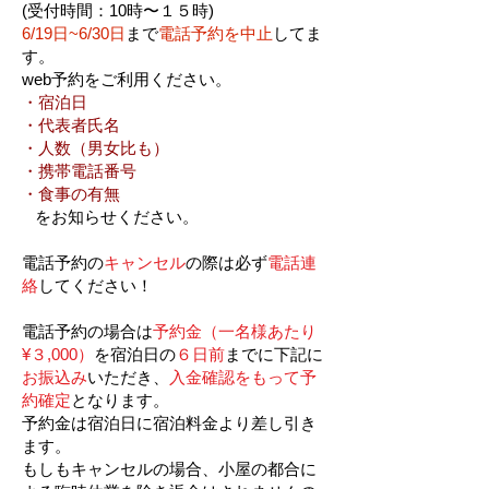
(受付時間：10時〜１５時)
6/19日~6/30日
まで
電話予約を中止
してま
す。
web予約をご利用ください。
・宿泊日
・代表者氏名
・人数（男女比も）
・携帯電話番号
・食事の有無
をお知らせください。
​電話予約の
キャンセル
の際は必ず
電話連
絡
してください！
電話予約の場合は
予約金（一名様あたり
¥３,000）
を宿泊日の
６日前
までに下記に
お振込み
いただき、
入金確認をもって予
約確定
となります。
予約金は宿泊日に宿泊料金より差し引き
ます。
もしもキャンセルの場合、小屋の都合に