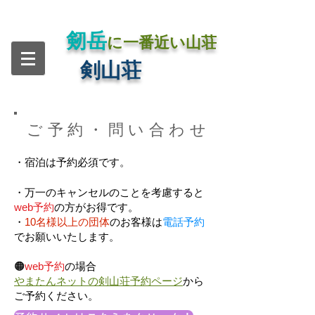
剱岳
に一番近い山荘
​剣山荘
​ご予約・問い合わせ
・宿泊は予約必須です。
・万一のキャンセルのことを考慮すると
web予約
の方がお得です。
・
10名様以上の団体
のお客様は
電話予約
でお願いいたします。
🟠
web予約
の場合
やまたんネットの剣山荘予約ページ
から
ご予約ください。