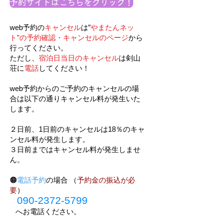
予約サイトはこちらをクリック！
web予約の
キャンセル
は”
やまたんネッ
ト”の予約確認・キャンセルのページ
から
行ってください。
​ただし、
宿泊日当日のキャンセル
は剣山
荘に
電話
してください！
web予約からのご予約のキャンセルの場
合は以下の通りキャンセル料が発生いた
します。
２日前、1日前のキャンセルは18％のキャ
ンセル料が発生します。
３日前まではキャンセル料が発生しませ
ん。
🟠
電話予約
の場合
（
予約金の振込が必
要
）
090-2372-5799
へお電話ください。